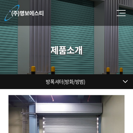
제품소개
방폭셔터(방화/방범)