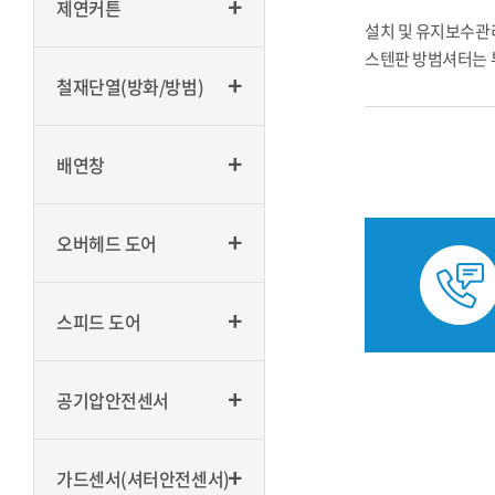
제연커튼
설치 및 유지보수관리
스텐판 방범셔터는 부
철재단열(방화/방범)
배연창
오버헤드 도어
스피드 도어
공기압안전센서
가드센서(셔터안전센서)