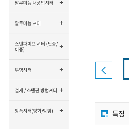
알루미늄 내풍압셔터
알루미늄 셔터
스텐파이프 셔터 (단중/
이중)
투명셔터
철재 / 스텐판 방범셔터
방폭셔터(방화/방범)
특징