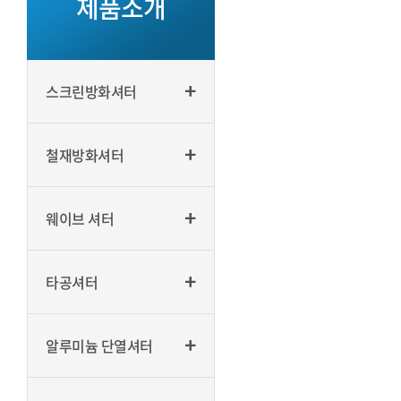
제품소개
스크린방화셔터
철재방화셔터
웨이브 셔터
타공셔터
알루미늄 단열셔터